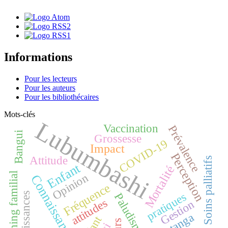
Informations
Pour les lecteurs
Pour les auteurs
Pour les bibliothécaires
Mots-clés
Lubumbashi
Vaccination
Prévalence
Bangui
Grossesse
COVID-19
Impact
Perception
Attitude
Soins palliatifs
Enfant
Mortalité
Planning familial
Opinion
Connaissances
Fréquence
pratiques
connaissances
Paludisme
attitudes
Gestion