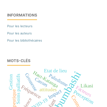
INFORMATIONS
Pour les lecteurs
Pour les auteurs
Pour les bibliothécaires
MOTS-CLÉS
Etat de lieu
Lubumbashi
Haut-Katanga
Grossesse
Paludisme
Soins palliatifs
Gestion
Causes
Likasi
Fréquence
Facteurs
attitudes
Impact
Perception
thérapeutique
COVID-19
Enfant