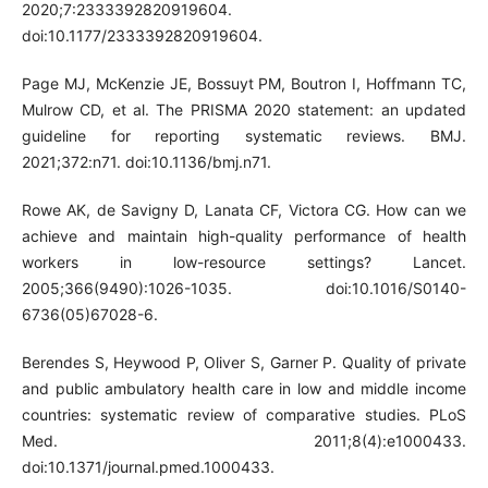
2020;7:2333392820919604.
doi:10.1177/2333392820919604.
Page MJ, McKenzie JE, Bossuyt PM, Boutron I, Hoffmann TC,
Mulrow CD, et al. The PRISMA 2020 statement: an updated
guideline for reporting systematic reviews. BMJ.
2021;372:n71. doi:10.1136/bmj.n71.
Rowe AK, de Savigny D, Lanata CF, Victora CG. How can we
achieve and maintain high-quality performance of health
workers in low-resource settings? Lancet.
2005;366(9490):1026-1035. doi:10.1016/S0140-
6736(05)67028-6.
Berendes S, Heywood P, Oliver S, Garner P. Quality of private
and public ambulatory health care in low and middle income
countries: systematic review of comparative studies. PLoS
Med. 2011;8(4):e1000433.
doi:10.1371/journal.pmed.1000433.