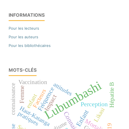
INFORMATIONS
Pour les lecteurs
Pour les auteurs
Pour les bibliothécaires
MOTS-CLÉS
Lubumbashi
Vaccination
attitudes
Hépatite B
connaissance
Femme
Fréquence
Facteurs
enfant
Impact
Perception
Haut-Katanga
Likasi
Enfant
pratiques
Mortalité
Paludisme