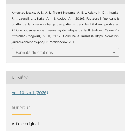
Amoukou Issaka, A. N. A. I., Traoré Hassane, A. B. ., Adam, N. D. ., Issaka,
R. ., Laouali, L. ., Kaka, A. ., & Abdou, A. . (2026). Facteurs influençant la
qualité de la prise en charge des patients dans les hôpitaux publics en
Afrique subsaharienne : revue systématique de la littérature.
Revue De
l’Infirmier Congolais
,
10
(1), 11–17. Consulté à l’adresse https://www.ric-
journal.com/index.php/RIC/article/view/201
Formats de citations
NUMÉRO
Vol. 10 No 1 (2026)
RUBRIQUE
Article original