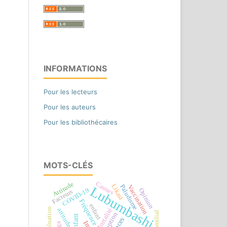
INFORMATIONS
Pour les lecteurs
Pour les auteurs
Pour les bibliothécaires
MOTS-CLÉS
Causes
Attitude
Likasi
Paludisme
Vaccination
Lubumbashi
COVID-19
Opinion
Facteurs
Fréquence
enfant
Evaluation
Mortalité
attitudes
Perception
Enfant