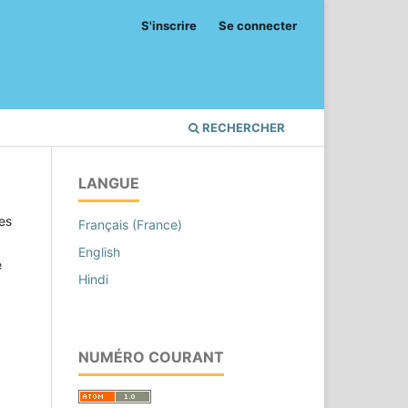
S'inscrire
Se connecter
RECHERCHER
LANGUE
les
Français (France)
English
é
Hindi
NUMÉRO COURANT