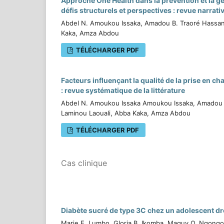
Approche One Health dans la prévention et la g
défis structurels et perspectives : revue narrative
Abdel N. Amoukou Issaka, Amadou B. Traoré Hassan
Kaka, Amza Abdou
TÉLÉCHARGER PDF
Facteurs influençant la qualité de la prise en 
: revue systématique de la littérature
Abdel N. Amoukou Issaka Amoukou Issaka, Amadou 
Laminou Laouali, Abba Kaka, Amza Abdou
TÉLÉCHARGER PDF
Cas clinique
Diabète sucré de type 3C chez un adolescent d
Marie E. Lumbo, Gloria B. Ikomba, Maguy O. Ngongo