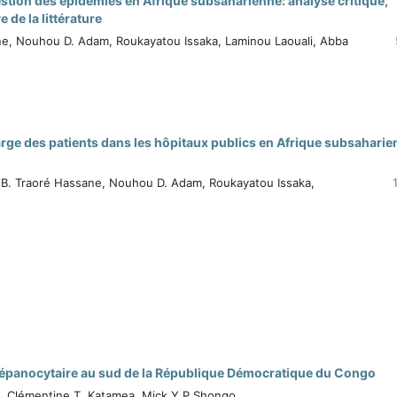
estion des épidémies en Afrique subsaharienne: analyse critique,
 de la littérature
e, Nouhou D. Adam, Roukayatou Issaka, Laminou Laouali, Abba
charge des patients dans les hôpitaux publics en Afrique subsahari
B. Traoré Hassane, Nouhou D. Adam, Roukayatou Issaka,
répanocytaire au sud de la République Démocratique du Congo
, Clémentine T. Katamea, Mick Y.P Shongo