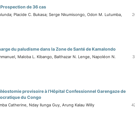
 Prospection de 36 cas
ulunda; Placide C. Bukasa; Serge Nkumisongo, Odon M. Lutumba,
2
 charge du paludisme dans la Zone de Santé de Kamalondo
manuel, Maloba L. Kibango, Balthazar N. Lenge, Napoléon N.
3
r iléostomie provisoire à l’Hôpital Confessionnel Garengaze de
mocratique du Congo
umba Catherine, Nday Ilunga Guy, Arung Kalau Willy
4