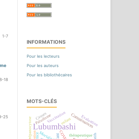
1-7
INFORMATIONS
Pour les lecteurs
sme
Pour les auteurs
Pour les bibliothécaires
8-18
MOTS-CLÉS
Vaccination
Causes
Connaissances
Paludisme
Evaluation
9-25
Drépanocytose
enfant
Lubumbashi
COVID-19
Gestion
Mortalité
Enfant
thérapeutique