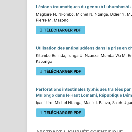
Lésions traumatiques du genou à Lubumbashi :
Magloire N. Nkombo, Michel N. Ntanga, Didier Y. M
Pierre M. Mazono
TÉLÉCHARGER PDF
Utilisation des antipaludéens dans la prise en
Kitambo Belinda, Ilunga U. Nzanza, Mumba Wa M. Em
Kabongo
TÉLÉCHARGER PDF
Perforations intestinales typhiques traitées pa
Mulongo dans le Haut Lomami, République Dé
Ipani Lire, Michel Ntanga, Manix I. Banza, Saleh Ug
TÉLÉCHARGER PDF
ABSTRACT / JOURNÉE SCIENTIFIQUE