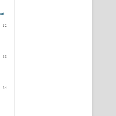
aut-
32
33
34