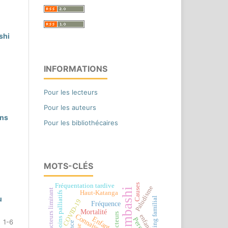
shi
INFORMATIONS
Pour les lecteurs
Pour les auteurs
ans
Pour les bibliothécaires
MOTS-CLÉS
Fréquentation tardive
Causes
Paludisme
Lubumbashi
Facteurs limitant
Haut-Katanga
Soins palliatifs
u
Planning familial
COVID-19
Fréquence
Mortalité
Facteurs
Connaissances
enfant
Enfant
1-6