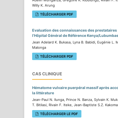
Willy K. Arung
TÉLÉCHARGER PDF
Evaluation des connaissances des prestataires s
l’Hôpital Général de Référence Kenya/Lubumba
Jean Adelard K. Bukasa, Lyna B. Babidi, Eugénie L.
Malonga
TÉLÉCHARGER PDF
CAS CLINIQUE
Hématome vulvaire puerpéral massif après accou
la littérature
Jean-Paul N. Ilunga, Prince N. Banza, Sylvain K. M
T. Bitilasi, Rivain F. Iteke, Jean-Baptiste S.Z. Kakoma
TÉLÉCHARGER LE PDF