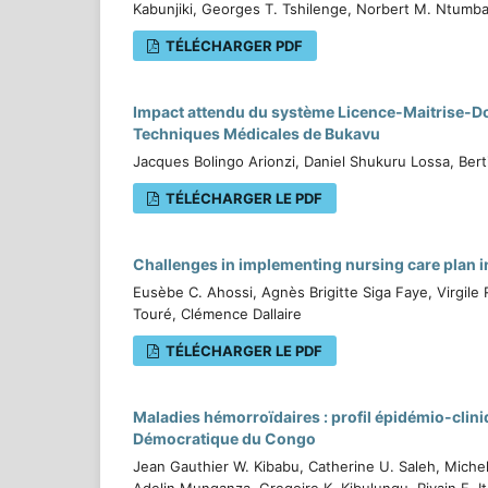
Kabunjiki, Georges T. Tshilenge, Norbert M. Ntumb
TÉLÉCHARGER PDF
Impact attendu du système Licence-Maitrise-Doct
Techniques Médicales de Bukavu
Jacques Bolingo Arionzi, Daniel Shukuru Lossa, Bert
TÉLÉCHARGER LE PDF
Challenges in implementing nursing care plan i
Eusèbe C. Ahossi, Agnès Brigitte Siga Faye, Virgil
Touré, Clémence Dallaire
TÉLÉCHARGER LE PDF
Maladies hémorroïdaires : profil épidémio-clin
Démocratique du Congo
Jean Gauthier W. Kibabu, Catherine U. Saleh, Mich
Adelin Munganza, Gregoire K. Kibulungu, Rivain F. 