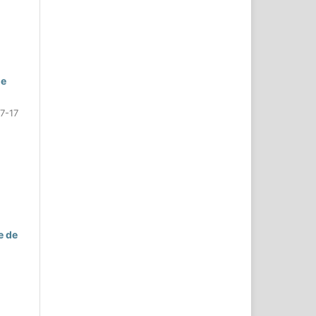
de
7-17
e de