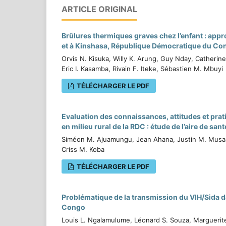
ARTICLE ORIGINAL
Brûlures thermiques graves chez l’enfant : app
et à Kinshasa, République Démocratique du Co
Orvis N. Kisuka, Willy K. Arung, Guy Nday, Catheri
Eric I. Kasamba, Rivain F. Iteke, Sébastien M. Mbuyi
TÉLÉCHARGER LE PDF
Evaluation des connaissances, attitudes et prat
en milieu rural de la RDC : étude de l’aire de sa
Siméon M. Ajuamungu, Jean Ahana, Justin M. Musaad
Criss M. Koba
TÉLÉCHARGER LE PDF
Problématique de la transmission du VIH/Sida 
Congo
Louis L. Ngalamulume, Léonard S. Souza, Marguerit