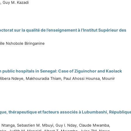
a, Guy M. Kazadi
orat sur la qualité de l’enseignement à l’Institut Supérieur des
ille Nshobole Biringanine
n public hospitals in Senegal: Case of Ziguinchor and Kaolack
e Ribera Ndeye, Makhouradia Thiam, Paul Ahossi Hounsa, Mounir
ique, thérapeutique et facteurs associés à Lubumbashi, Républiqu
el Ntanga, Sebastien M. Mbuyi, Guy I. Nday, Claude Mwamba,
Iteke, Judith M. Mangidi, Albert T. Mwembo, Jules TM. Ngwe,