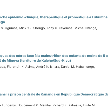
roche épidémio-clinique, thérapeutique et pronostique à Lubumba
ngo
ne S. Ugumba, Mick YP. Shongo, Tony K. Kayembe, Michel Ntanga,
iques des mères face à la malnutrition des enfants de moins de 5 
nté de Minova (territoire de Kalehe/Sud-Kivu)
a, Florentin K. Asima, André K. Ishara, Daniel M. Habamungo,
dans la prison centrale de Kananga en République Démocratique d
e Lungenyi, Doucement K. Mamba, Richard K. Kabasua, Emile M.