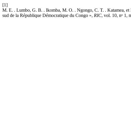
[1]
M. E. . Lumbo, G. B. . Ikomba, M. O. . Ngongo, C. T. . Katamea, et 
sud de la République Démocratique du Congo »,
RIC
, vol. 10, nᵒ 1,